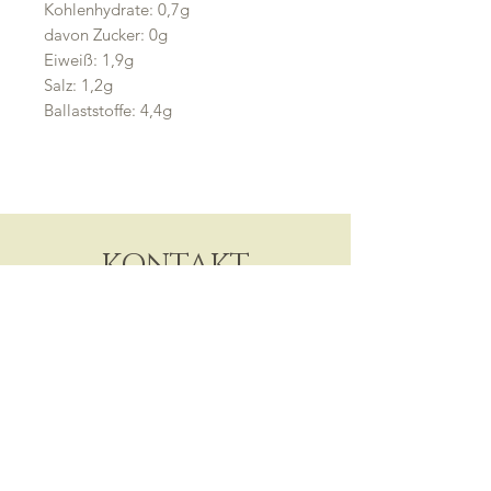
Kohlenhydrate: 0,7g
davon Zucker: 0g
Eiweiß: 1,9g
Salz: 1,2g
Ballaststoffe: 4,4g
KONTAKT
Mitera GmbH
Bremgarten, AG
​+41
76 433 44 84
info@mitera.ch